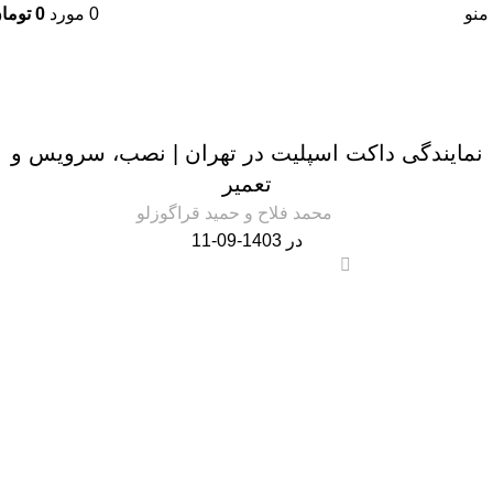
منو
0
مورد
0
توما
مجله شهرسرما
خانه
داکت اسپلیت
داکت اسپلیت
نمایندگی داکت اسپلیت در تهران | نصب، سرویس و
تعمیر
محمد فلاح و حمید قراگوزلو
در 1403-09-11
0