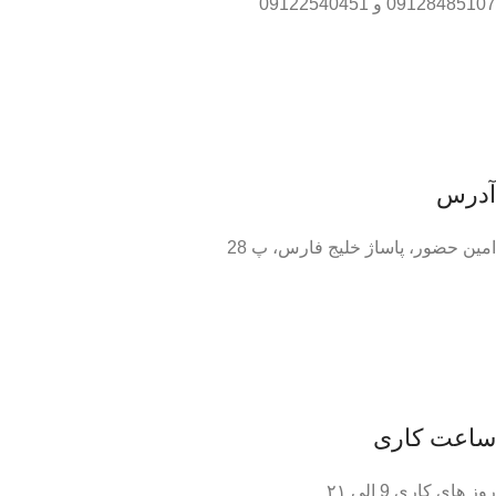
09128485107 و 09122540451
آدرس
امین حضور، پاساژ خلیج فارس، پ 28
ساعت کاری
روز های کاری 9 الی ۲۱