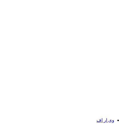
وی ار اف