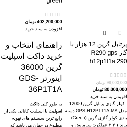
green
402,200,000
تومان
افزودن به سبد خرید
راهنمای انتخاب و
پرتابل گرین 12 هزار با
گاز R290 gps
خرید داکت اسپلیت
h12p1t1a 290
گرین 36000
اینورتر GDS-
98,000,000
تومان
36P1T1A
80,000,000
تومان
افزودن به سبد خرید
کولر گازی پرتابل گرین 12000
به طور کلی
داکت
مدل GPS-H12P1T1A-MA دسته
اسپلیت
یا اسپلیت کانالی یکی از
بندی:کولر گازی گرین (Green)
رایج ترین سیستم های تهویه
برند ۱ ۲.۳ عملکرد: سرمايش و
مطبوع در جهان می باشد که