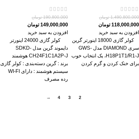
1,490,800,000
تومان
190,800,000
تومان
118,000,000
تومان
149,000,000
تومان
افزودن به سبد خرید
افزودن به سبد خرید
کولر گازی 18000 اینورتر گرین
کولر گازی 24000 اینورتر
سری DIAMOND مدل GWS-
دایموند گرین مدل SDKD-
H18P1T1/R1-J، یک انتخاب خوب
CH24F1C1A2P-J هوشمند
برای خنک کردن و گرم کردن
برند : گرین دسته‌بندی : کولر گازی
سیستم هوشمند : دارای WI-FI
رده مصرف
→
4
3
2
1