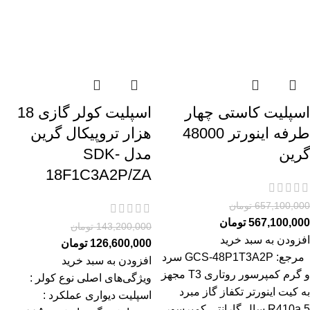
اسپلیت کاستی چهار
اسپلیت کولر گازی 18
طرفه اینورتر 48000
هزار تروپیکال گرین
گرین
مدل SDK-
18F1C3A2P/ZA
657,100,000
تومان
567,100,000
تومان
143,200,000
تومان
افزودن به سبد خرید
126,600,000
تومان
مرجع: GCS-48P1T3A2P سرد
افزودن به سبد خرید
و گرم کمپرسور روتاری T3 مجهز
ویژگی‌های اصلی نوع کولر :
به کیت اینورتر تکفاز گاز مبرد
اسپليت ديواری عملكرد :
R410a 5 سال گارانتی کمپرسور