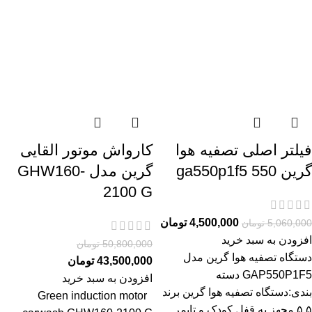
فیلتر اصلی تصفیه هوا
کارواش موتور القایی
گرین 550 ga550p1f5
گرین مدل GHW160-
2100 G
4,500,000
تومان
5,060,000
تومان
افزودن به سبد خرید
50,800,000
تومان
دستگاه تصفیه هوا گرین مدل
43,500,000
تومان
GAP550P1F5 دسته
افزودن به سبد خرید
بندی:دستگاه تصفیه هوا گرین برند
Green induction motor
۵ ۵ مجهز به قفل کودک و تایمر