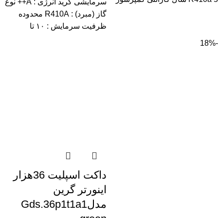
سرمایشی گرید انرژی : A++ نوع
گاز (مبرد) : R410A محدوده
ظرفیت سرمایش : ۱۰ تا
-18%
داکت اسپلیت 36هزار
اینورتر گرین
مدلGds.36p1t1a1