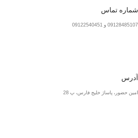
شماره تماس
09128485107 و 09122540451
آدرس
امین حضور، پاساژ خلیج فارس، پ 28