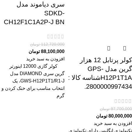
سری دیاموند مدل
SDKD-
CH12F1C1A2P-J BN
112,720,000
تومان
88,100,000
تومان
افزودن به سبد خرید
کولر پرتابل 12 هزار
کولر گازی 12000 اینورتر
گرین مدل GPS-
گرین سری DIAMOND مدل
H12P1T1Aشناسه کالا :
GWS-H12P1T1/R1-J، یک
2800000997434.
انتخاب مناسب برای خنک کردن و
گرم
97,700,000
تومان
80,000,000
تومان
افزودن به سبد خرید
تکنولوژي انگلیس دارای تکنولوژی