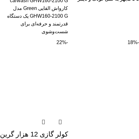
carwash GHW160-2100 G
کارواش القایی Green مدل
GHW160-2100 G یک دستگاه
قدرتمند و حرفه‌ای برای
شست‌وشوی
-22%
-18%
کولر گازی 12 هزار گرین