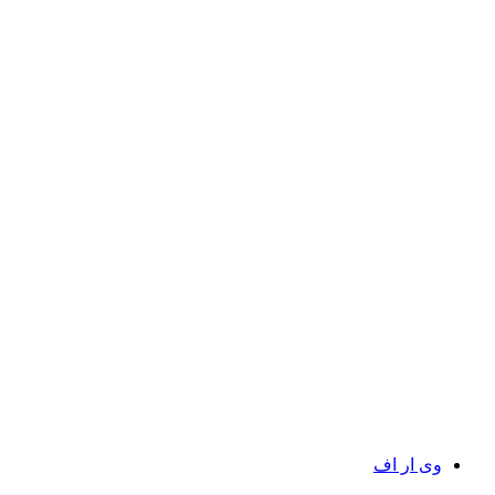
وی ار اف