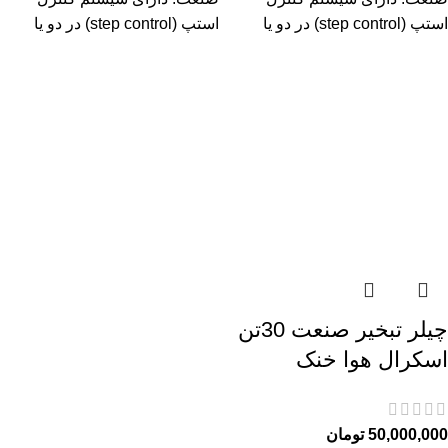
استپ (step control) در دو یا
استپ (step control) در دو یا
چیلر تبخیر صنعت 30تن
اسکرال هوا خنک
50,000,000
تومان