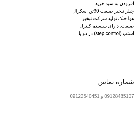
افزودن به سبد خرید
چیلر تبخیر صنعت 30تن اسکرال
هوا خنک تولید شرکت تبخیر
صنعت. دارای سیستم کنترل
استپ (step control) در دو یا
شماره تماس
09128485107 و 09122540451