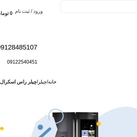
ورود / ثبت نام
0
توما
09128485107
09122540451
خانه
چیلر
چیلر راس اسکرال