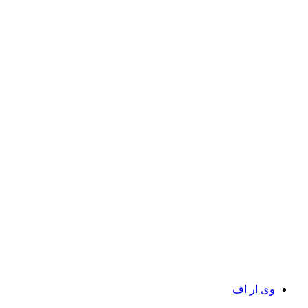
وی ار اف