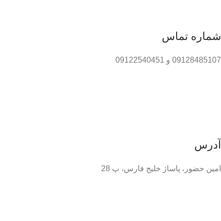
شماره تماس
09128485107 و 09122540451
آدرس
امین حضور، پاساژ خلیج فارس، پ 28