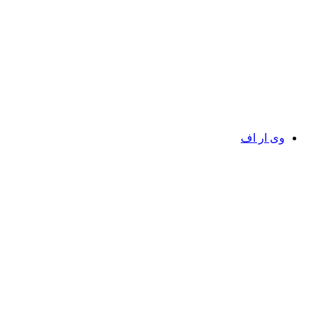
وی ار اف