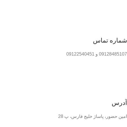
شماره تماس
09128485107 و 09122540451
آدرس
امین حضور، پاساژ خلیج فارس، پ 28