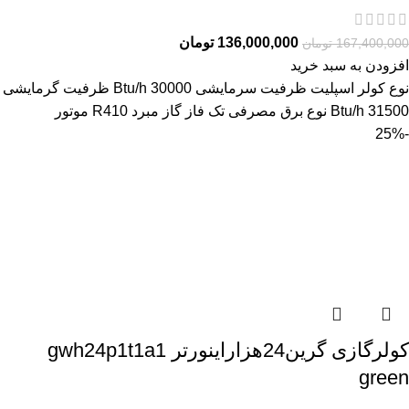
136,000,000
تومان
167,400,000
تومان
افزودن به سبد خرید
نوع کولر اسپلیت ظرفیت سرمایشی Btu/h 30000 ظرفیت گرمایشی
Btu/h 31500 نوع برق مصرفی تک فاز گاز مبرد R410 موتور
-25%
کولرگازی گرین24هزاراینورتر gwh24p1t1a1
green