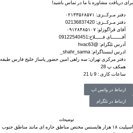
برای دریافت مشاوره با ما در تماس باشید!
دفتر مـرکــزی: ۰۲۱۳۳۵۶۸۵۷۱
دفتر مـرکــزی: 02136837420
آقای قراگوزلو: ۰۹۱۲۸۴۸۵۱۰۷
آقـــــــای فـــــلاح:09122540451
آدرس تلگرام: @hvac63
ادرس اینستاگرام: shahr_sarma_
دفتر مرکزی تهران: سه راهی امین حضور پاساژ خلیج فارس طبقه
همکف پ 28
ساعات کاری : 9 تا 21
ارتباط در واتس اپ
ارتباط در تلگرام
توضیحات
اسپلیت ۱۸ هزار هایسنس مختص مناطق حاره ای مانند مناطق جنوب