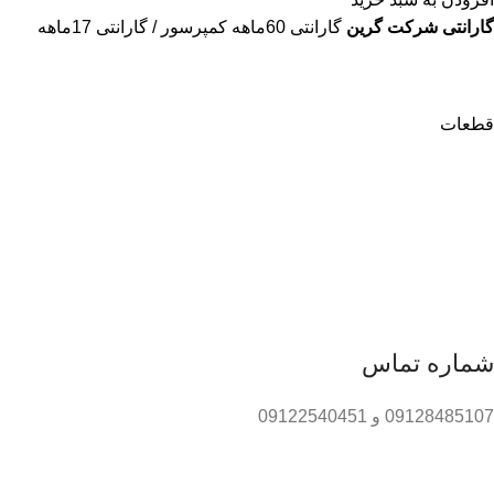
گارانتی شرکت گرین
گارانتی 60ماهه کمپرسور / گارانتی 17ماهه
قطعات
شماره تماس
09128485107 و 09122540451