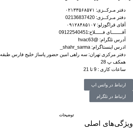
دفتر مـرکــزی: ۰۲۱۳۳۵۶۸۵۷۱
دفتر مـرکــزی: 02136837420
آقای قراگوزلو: ۰۹۱۲۸۴۸۵۱۰۷
آقـــــــای فـــــلاح:09122540451
آدرس تلگرام: @hvac63
ادرس اینستاگرام: shahr_sarma_
دفتر مرکزی تهران: سه راهی امین حضور پاساژ خلیج فارس طبقه
همکف پ 28
ساعات کاری : 9 تا 21
ارتباط در واتس اپ
ارتباط در تلگرام
توضیحات
ویژگی‌های اصلی