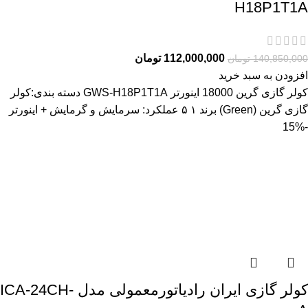
H18P1T1A
112,000,000
تومان
140,850,000
تومان
افزودن به سبد خرید
کولر گازی گرین 18000 اینورتر GWS-H18P1T1A دسته بندی:کولر
گازی گرین (Green) برند ۱ ۵ عملکرد: سرمايش و گرمایش + اینورتر
-15%
کولر گازی ایران رادیاتورمعمولی مدل ICA-24CH-