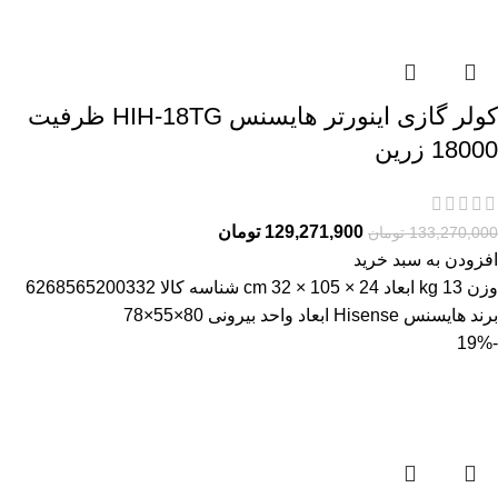
کولر گازی اینورتر هایسنس HIH-18TG ظرفیت
18000 زرین
129,271,900
تومان
133,270,000
تومان
افزودن به سبد خرید
وزن 13 kg ابعاد 24 × 105 × 32 cm شناسه کالا 6268565200332
برند هایسنس Hisense ابعاد واحد بیرونی 80×55×78
-19%