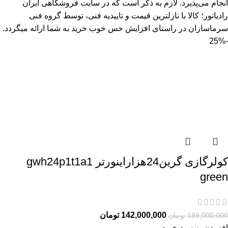
انجام می‌پذیرد. لازم به ذکر است که در سایت فروشگاهی ایران
رادیاتور؛ کالا با نازلترین قیمت و تاییدیه فنی، توسط گروه فنی
سرماسازان در راستای افزایش حس خوب خرید به شما ارائه میگردد.
-25%
کولرگازی گرین24هزاراینورتر gwh24p1t1a1
green
142,000,000
تومان
189,000,000
تومان
افزودن به سبد خرید