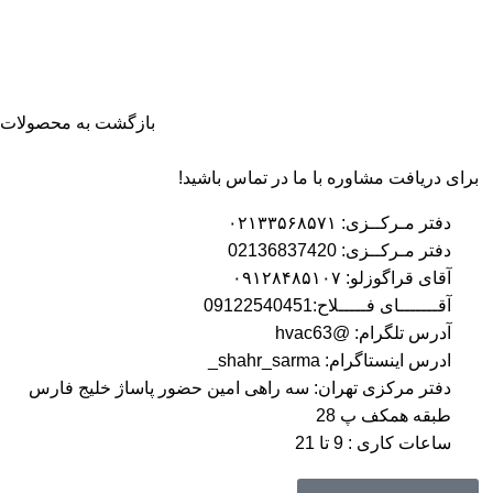
بازگشت به محصولات
برای دریافت مشاوره با ما در تماس باشید!
دفتر مـرکــزی: ۰۲۱۳۳۵۶۸۵۷۱
دفتر مـرکــزی: 02136837420
آقای قراگوزلو: ۰۹۱۲۸۴۸۵۱۰۷
آقـــــــای فـــــلاح:09122540451
آدرس تلگرام: @hvac63
ادرس اینستاگرام: shahr_sarma_
دفتر مرکزی تهران: سه راهی امین حضور پاساژ خلیج فارس
طبقه همکف پ 28
ساعات کاری : 9 تا 21