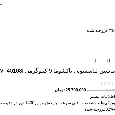
ت
-7%
فروخته شده
ماشین لباسشویی پاکشوما 9 کیلوگرمی BWF40108i
25,700,000
تومان
27,500,000
تومان
اطلاعات بیشتر
ویژگی‌ها و مشخصات فنی سرعت چرخش موتور1400 دور در دقیقه نوع موتورBLDC مصرف انرژیA++‎ ظرفیت دیگ8 کیلوگرم نوع دیگالماسه حباب
-32%
فروخته شده