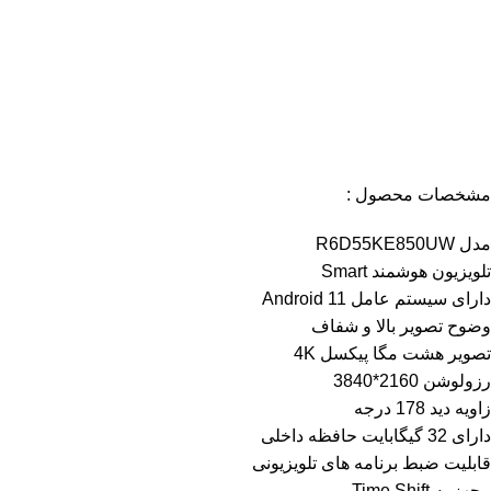
مشخصات محصول :
مدل R6D55KE850UW
تلویزیون هوشمند Smart
دارای سیستم عامل Android 11
وضوح تصویر بالا و شفاف
تصویر هشت مگا پیکسل 4K
رزولوشن 2160*3840
زاویه دید 178 درجه
دارای 32 گیگابایت حافظه داخلی
قابلیت ضبط برنامه های تلویزیونی
مجهز به Time Shift