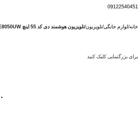
09122540451
خانه
لوازم خانگی
تلویزیون
تلویزیون هوشمند دی کد 55 اینچ D CODE R6D55KE8050UW
برای بزرگنمایی کلیک کنید