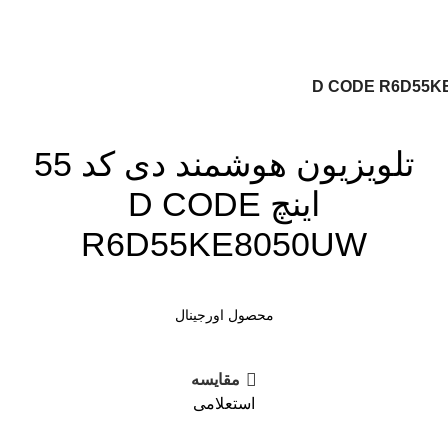
تلویزیون هوشمند دی کد 55
اینچ D CODE
R6D55KE8050UW
محصول اورجینال
مقايسه
استعلامی