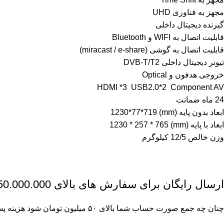
مجهز به فناوری UHD
گیرنده دیجیتال داخلی
قابلیت اتصال به WIFI و Bluetooth
قابلیت اتصال به گوشی (miracast / e-share)
تیونر دیجیتال داخلی DVB-T/T2
خروجی هدفون و Optical
HDMI *3 USB2.0*2 Component AV
24 ماه ضمانت
ابعاد بدون پایه (mm) 1230*77*719
ابعاد با پایه (mm) 1230 * 257 * 765
وزن خالص 12/5 کیلوگرم
ارسال رایگان برای سفارش های بالای 50.000.000 تومان
چنان چه جمع صورت حساب شما بالای ۵۰ میلیون تومان شود هزینه پست برای شما به صورت رایگان محاصبه خواهد شد.