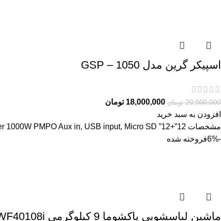
اسپیکر گرین مدل GSP – 1050
18,000,000
تومان
20,000,000
تومان
افزودن به سبد خرید
مشخصات 12”+12” Woofer 2″ Tweeter 12V/9000 mAh Lithium Battery 100W Rms Power 1000W PMPO Aux in, USB input, Micro SD
-6%
فروخته شده
ماشین لباسشویی پاکشوما 9 کیلوگرمی BWF40108i