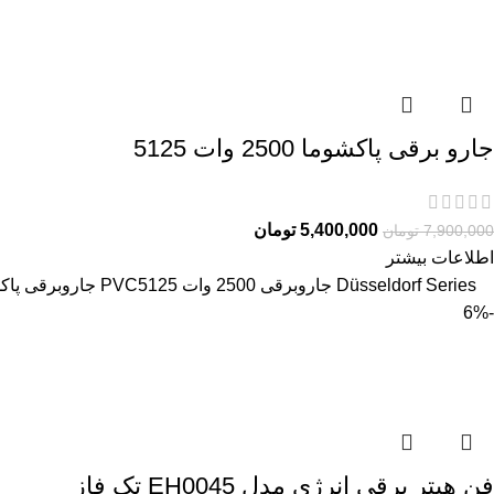
جارو برقی پاکشوما 2500 وات 5125
5,400,000
تومان
7,900,000
تومان
اطلاعات بیشتر
Düsseldorf Series جاروبرقی 2500 وات PVC5125 جاروبرقی پاکشوما مدل PVC5125 سری دوسلدورف (مجهز به لوله خرطومی کنفی)، دارای
-6%
فن هیتر برقی انرژی مدل EH0045 تک فاز