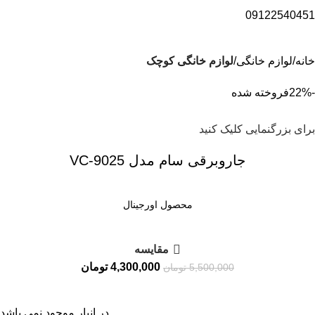
09122540451
خانه
لوازم خانگی
لوازم خانگی کوچک
-22%
فروخته شده
برای بزرگنمایی کلیک کنید
جاروبرقی سام مدل VC-9025
محصول اورجینال
مقايسه
4,300,000
تومان
5,500,000
تومان
در انبار موجود نمی باشد