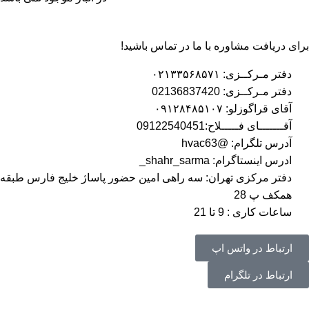
برای دریافت مشاوره با ما در تماس باشید!
دفتر مـرکــزی: ۰۲۱۳۳۵۶۸۵۷۱
دفتر مـرکــزی: 02136837420
آقای قراگوزلو: ۰۹۱۲۸۴۸۵۱۰۷
آقـــــــای فـــــلاح:09122540451
آدرس تلگرام: @hvac63
ادرس اینستاگرام: shahr_sarma_
دفتر مرکزی تهران: سه راهی امین حضور پاساژ خلیج فارس طبقه
همکف پ 28
ساعات کاری : 9 تا 21
ارتباط در واتس اپ
ارتباط در تلگرام