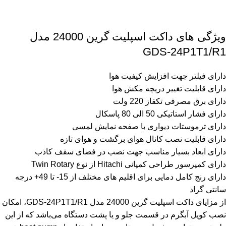
ویژگی های داکت اسپلیت گرین 24000 مدل
GDS-24P1T1/R1
دارای فیلتر جهت افزایش کیفیت هوا
دارای قابلیت تغییر دریچه مکش هوا
دارای برق مصرفی تکفاز 220 ولت
دارای فشار استاتیکی 50 الی 80 پاسکال
دارای ترموستات دیواری با صفحه نمایش لمسی
دارای قابلیت نصب کانال هوای برگشت و هوای تازه
دارای ابعاد بسیار مناسب جهت نصب در فضای سقف کاذب
دارای کمپرسور طراحی کمپانی Hitachi از نوع Twin Rotary
دارای رنج کامل دمایی برای اقلیم های مختلف از 15- تا 49+ درجه
سانتی گراد
از مزایای داکت اسپلیت گرین 24000 مدل GDS-24P1T1/R1، امکان
نصب کویل آبگرم در قسمت جلو و یا پشت دستگاه می‌باشد که از این