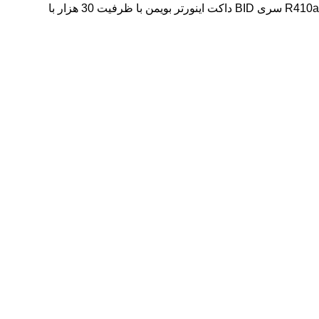
R410a سری BID داکت اینورتر بویمن با ظرفیت 30 هزار با