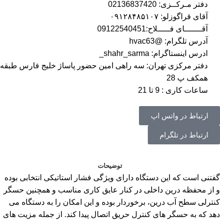
دفتر مـرکــزی: 02136837420
آقای قراگوزلو: ۰۹۱۲۸۴۸۵۱۰۷
آقـــــــای فـــــلاح:09122540451
آدرس تلگرام: @hvac63
ادرس اینستاگرام: shahr_sarma_
دفتر مرکزی تهران: سه راهی امین حضور پاساژ خلیج فارس طبقه
همکف پ 28
ساعات کاری : 9 تا 21
ارتباط در واتس اپ
ارتباط در تلگرام
توضیحات
گفتنی است که این دستگاه دارای ویژگی فشار استاتیکی انتخابی بوده
و از محفظه درین داخلی در کنار عایق کاری مناسب و همچنین حسگر
کنترلی سطح آب درین، برخوردار بوده و این امکان را به دستگاه می
دهد که به حسگر های کنترل حریق اتصال پیدا کند. از جمله مزیت های