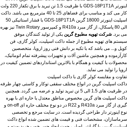
اینورتر GDS-18P1T1A با ظرفیت 1.5 تن تبرید با برق تکفاز 220 ولت
کار می کند و مناسب برای فضاهای 25 تا 40 مترمربع می باشد. داکت
اسپلیت اینورتر 18000 گرین GDS-18P1T1A با فشار استاتیکی 50
الی 80 پاسکال، از گاز مبرد R410a و کمپرسور Twin Rotary نیز بهره
می برد.
شرکت تهویه مطبوع گرین
یکی از تولید کنندگان موفق
سیستم های تهویه مطبوع از جمله داکت اسپلیت، کولر گازی، فن
کویل و... می باشد که با تکیه بر دانش فنی روز اروپا، متخصصین
کارآزموده و همچنین ماشین آلات و تجهیزات پیشرفته تمام اتوماتیک،
محصولات با کیفیت و همگام با بالاترین استانداردهای تضمین کیفیت در
اروپا را تولید می نماید.
تفاوت و مقایسه کولر گازی با داکت اسپلیت
داکت اسپلیت گرین در انواع مختلف سقفی توکار و کاستی چهار طرفه
در ظرفیت های 1.5 الی 5 تن تبرید تولید و عرضه می گردد. همچنین
داکت اسپلیت های گرین مخصوص مناطق معتدل یا حاره ای با بهره
گیری از گاز مبرد R410a و R22 در دو نوع مختلف حاره ای on-off و
نوع اینورتر دار طراحی گردیده است. در سایت مرجع و تخصصی
سرماسازان، مشخصات فنی و قیمت های تضمین شده انواع داکت
اسپلیت گرین، با گارانتی اصلی، جهت ایجاد حس خوب خرید بهینه و