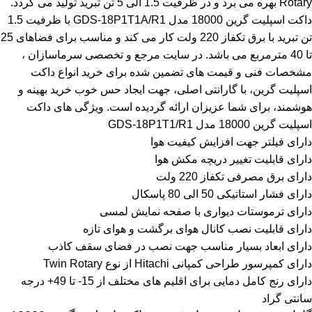
Rotary بهره می برد و در ظرفیت 1.5 الی 5 تن تبرید تولید می گردد.
داکت اسپلیت گرین 18000 مدل GDS-18P1T1A/R1 با ظرفیت 1.5
تن تبرید با برق تکفاز 220 ولت کار می کند و مناسب برای فضاهای 25
تا 40 مترمربع می باشد. در سایت مرجع و تخصصی سرماسازان ،
مشخصات فنی و قیمت های تضمین شده برای خرید انواع داکت
اسپلیت گرین، با گارانتی اصلی، جهت ایجاد حس خوب خرید بهینه و
هوشمند، برای شما عزیزان ارائه گردیده است. ویژگی های داکت
اسپلیت گرین 18000 مدل GDS-18P1T1/R1
دارای فیلتر جهت افزایش کیفیت هوا
دارای قابلیت تغییر دریچه مکش هوا
دارای برق مصرفی تکفاز 220 ولت
دارای فشار استاتیکی 50 الی 80 پاسکال
دارای ترموستات دیواری با صفحه نمایش لمسی
دارای قابلیت نصب کانال هوای برگشت و هوای تازه
دارای ابعاد بسیار مناسب جهت نصب در فضای سقف کاذب
دارای کمپرسور طراحی کمپانی Hitachi از نوع Twin Rotary
دارای رنج کامل دمایی برای اقلیم های مختلف از 15- تا 49+ درجه
سانتی گراد