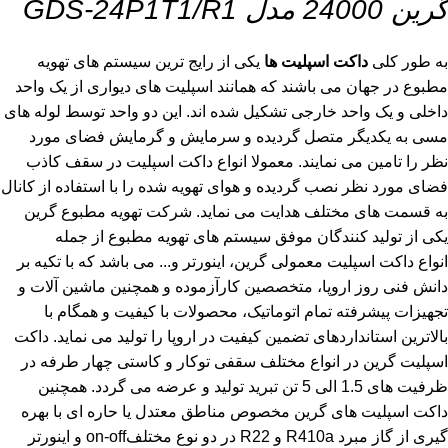
گرین 24000 مدل GDS-24P1T1/R1
به طور کلی
داکت اسپلیت ها
یکی از رایج ترین سیستم های تهویه
مطبوع در جهان می باشند که همانند اسپلیت های دیواری از یک واحد
داخلی و یک واحد خارجی تشکیل شده اند. این دو واحد توسط لوله های
مسی به یکدیگر متصل گردیده و سرمایش و گرمایش فضای مورد
نظر را تامین می نمایند. معمولا انواع داکت اسپلیت در سقف کاذب
فضای مورد نظر نصب گردیده و هوای تهویه شده را با استفاده از کانال
به قسمت های مختلف هدایت می نماید. شرکت تهویه مطبوع گرین
یکی از تولید کنندگان موفق سیستم های تهویه مطبوع از جمله
انواع داکت اسپلیت معمولی گرین، اینورتر و... می باشد که با تکیه بر
دانش فنی روز اروپا، متخصصین کارآزموده و همچنین ماشین آلات و
تجهیزات پیشرفته تمام اتوماتیک، محصولات با کیفیت و همگام با
بالاترین استانداردهای تضمین کیفیت در اروپا را تولید می نماید. داکت
اسپلیت گرین در انواع مختلف سقفی توکار و کاستی چهار طرفه در
ظرفیت های 1.5 الی 5 تن تبرید تولید و عرضه می گردد. همچنین
داکت اسپلیت های گرین مخصوص مناطق معتدل یا حاره ای با بهره
گیری از گاز مبرد R410a و R22 در دو نوع مختلفon-off و اینورتر