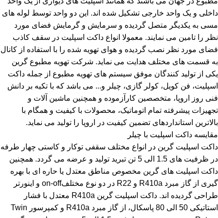
مطبوع در جهان می باشند که همانند اسپلیت های دیواری از یک واحد
داخلی و یک واحد خارجی تشکیل شده اند. این دو واحد توسط لوله های
مسی به یکدیگر متصل گردیده و سرمایش و گرمایش فضای مورد
نظر را تامین می نمایند. معمولا انواع داکت اسپلیت در سقف کاذب
فضای مورد نظر نصب گردیده و هوای تهویه شده را با استفاده از کانال
به قسمت های مختلف هدایت می نماید. شرکت تهویه مطبوع گرین
یکی از تولید کنندگان موفق سیستم های تهویه مطبوع از جمله داکت
اسپلیت، فن کویل، کولر گازی، چیلر و... می باشد که با تکیه بر دانش
فنی روز اروپا، متخصصین کارآزموده و همچنین ماشین آلات و
تجهیزات پیشرفته تمام اتوماتیک، محصولات با کیفیت و همگام با
بالاترین استانداردهای تضمین کیفیت در اروپا را تولید می نماید.
مقایسه داکت اسپلیت با چیلر
داکت اسپلیت گرین در انواع مختلف سقفی توکار و کاستی چهار طرفه
در ظرفیت های 1.5 الی 5 تن تبرید تولید و عرضه می گردد. همچنین
داکت اسپلیت های گرین مخصوص مناطق معتدل یا حاره ای با بهره
گیری از گاز مبرد R410a و R22 در دو نوع مختلفon-off و اینورتر
طراحی گردیده اند. داکت اسپلیت گرین R410a معتدل با فشار
استاتیکی 50 الی 80 پاسکال، از گاز مبرد R410a و کمپرسور Twin