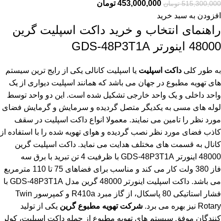
453,000,000
تومان
515,300,000
تومان
افزودن به سبد خرید
راهنمای انتخاب و خرید داکت اسپلیت گرین
48000 اینورتر GDS-48P3T1A
به طور کلی
داکت اسپلیت
یا اسپلیت کانالی یکی از رایج ترین سیستم
های تهویه مطبوع در جهان می باشد که همانند اسپلیت دیواری از یک
واحد داخلی و یک واحد خارجی تشکیل شده است. این دو واحد توسط
لوله های مسی به یکدیگر متصل گردیده و سرمایش و گرمایش فضای
مورد نظر را تامین می نمایند. معمولا انواع داکت اسپلیت در سقف
کاذب فضای مورد نظر نصب گردیده و هوای تهویه شده را با استفاده از
کانال به قسمت های مختلف هدایت می نماید. داکت اسپلیت گرین
48000 اینورتر GDS-48P3T1A با ظرفیت 4 تن تبرید با برق سه
فاز 380 ولت کار می کند و مناسب برای فضاهای 75 تا 110 مترمربع
می باشد. داکت اسپلیت اینورتر 48000 گرین مدل GDS-48P3T1A با
فشار استاتیکی 80 پاسکال، از گاز مبرد R410a و کمپرسور Twin
Rotary نیز بهره می برد.
شرکت تهویه مطبوع گرین
یکی از تولید
کنندگان موفق سیستم های تهویه مطبوع از جمله داکت اسپلیت، کولر