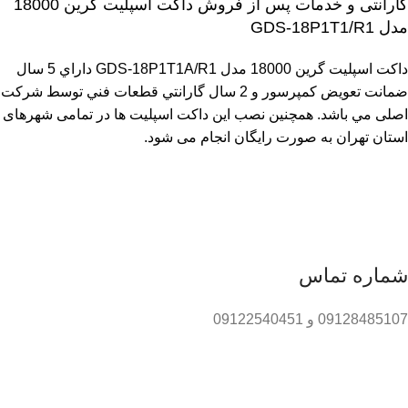
گارانتی و خدمات پس از فروش داکت اسپلیت گرین 18000
مدل GDS-18P1T1/R1
داکت اسپلیت گرین 18000 مدل GDS-18P1T1A/R1 داراي 5 سال
ضمانت تعويض كمپرسور و 2 سال گارانتي قطعات فني توسط شرکت
اصلی مي باشد. همچنین نصب این داکت اسپلیت ها در تمامی شهرهای
استان تهران به صورت رایگان انجام می شود.
شماره تماس
09128485107 و 09122540451