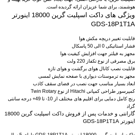
هوشمند، برای شما عزیزان ارائه گردیده است.
ویژگی های داکت اسپلیت گرین 18000 اینورتر
GDS-18P1T1A
قابلیت تغییر دریچه مکش هوا
فشار استاتیکی 0 الی 50 پاسکال
مجهز به فیلتر جهت افزایش کیفیت هوا
برق مصرفی از نوع تکفاز 220 ولت
قابلیت نصب کانال هوای برگشت و هوای تازه
مجهز به ترموستات دیواری با صفحه نمایش لمسی
ابعاد بسیار مناسب جهت نصب در فضای سقف کاذب
کمپرسور طراحی کمپانی Hitachi از نوع Twin Rotary
رنج کامل دمایی برای اقلیم های مختلف از 10- تا 49+ درجه سانتی
گراد
گارانتی و خدمات پس از فروش داکت اسپلیت گرین 18000
اینورتر GDS-18P1T1A
داکت اسپلیت گرین 18000 اینورتر GDS-18P1T1A داراي 5 سال