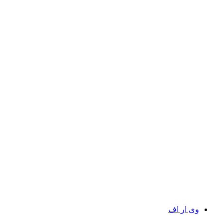
وی ار اف