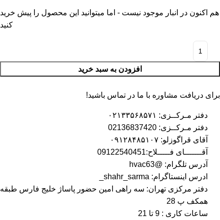
هم اکنون در انبار موجود نیست - اما میتوانید این محصول را پیش خرید
کنید
افزودن به سبد خرید
برای دریافت مشاوره با ما در تماس باشید!
دفتر مـرکــزی: ۰۲۱۳۳۵۶۸۵۷۱
دفتر مـرکــزی: 02136837420
آقای قراگوزلو: ۰۹۱۲۸۴۸۵۱۰۷
آقـــــــای فـــــلاح:09122540451
آدرس تلگرام: @hvac63
ادرس اینستاگرام: shahr_sarma_
دفتر مرکزی تهران: سه راهی امین حضور پاساژ خلیج فارس طبقه
همکف پ 28
ساعات کاری : 9 تا 21