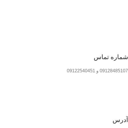
شماره تماس
09128485107 و 09122540451
آدرس