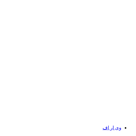
وی ار اف