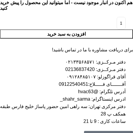
هم اکنون در انبار موجود نیست - اما میتوانید این محصول را پیش خرید
کنید
افزودن به سبد خرید
برای دریافت مشاوره با ما در تماس باشید!
دفتر مـرکــزی: ۰۲۱۳۳۵۶۸۵۷۱
دفتر مـرکــزی: 02136837420
آقای قراگوزلو: ۰۹۱۲۸۴۸۵۱۰۷
آقـــــــای فـــــلاح:09122540451
آدرس تلگرام: @hvac63
ادرس اینستاگرام: shahr_sarma_
دفتر مرکزی تهران: سه راهی امین حضور پاساژ خلیج فارس طبقه
همکف پ 28
ساعات کاری : 9 تا 21