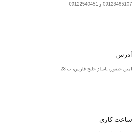
09128485107 و 09122540451
آدرس
امین حضور، پاساژ خلیج فارس، پ 28
ساعت کاری