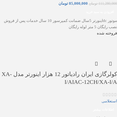
85,000,000
تومان
111,280,000
تومان
افزودن به سبد خرید
موتور dcاینورتر 5سال ضمانت کمپرسور 10 سال خدمات پس از فروش
نصب رایگان 5 متر لوله رایگان
فروخته شده
کولرگازی ایران رادیاتور 12 هزار اینورتر مدل XA-
I/AIAC-12CH/XA-I/A
استعلامی
اطلاعات بیشتر