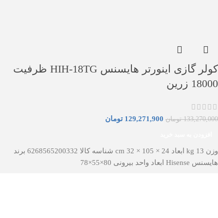
کولر گازی اینورتر هایسنس HIH-18TG ظرفیت
18000 زرین
129,271,900
تومان
133,270,000
تومان
افزودن به سبد خرید
وزن 13 kg ابعاد 24 × 105 × 32 cm شناسه کالا 6268565200332 برند
هایسنس Hisense ابعاد واحد بیرونی 80×55×78