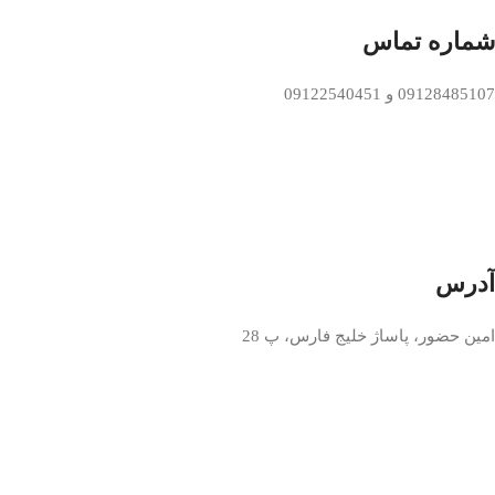
شماره تماس
09128485107 و 09122540451
آدرس
امین حضور، پاساژ خلیج فارس، پ 28