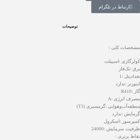
ارتباط در تلگرام
توضیحات
مشخصات کلی :
کولرگازی :
اسپیلت
برق :
تک‌فاز
تعدادپنل :
1
اینورتر :
ندارد
گاز :
R410
مصرف انرژی :
A
منطقه‌آب‌وهوایی :
گرمسیری (T3)
گرمایش :
ندارد
کمپرسور :
اسکرول
ظرفیت سرمایش :
24000
نقاط برتری :