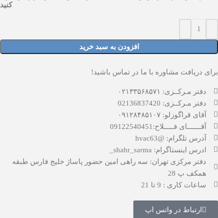
کنید
افزودن به سبد خرید
برای دریافت مشاوره با ما در تماس باشید!
دفتر مـرکــزی: ۰۲۱۳۳۵۶۸۵۷۱
دفتر مـرکــزی: 02136837420
آقای قراگوزلو: ۰۹۱۲۸۴۸۵۱۰۷
آقـــــــای فـــــلاح:09122540451
آدرس تلگرام: @hvac63
ادرس اینستاگرام: shahr_sarma_
دفتر مرکزی تهران: سه راهی امین حضور پاساژ خلیج فارس طبقه
همکف پ 28
ساعات کاری : 9 تا 21
ارتباط در واتس اپ