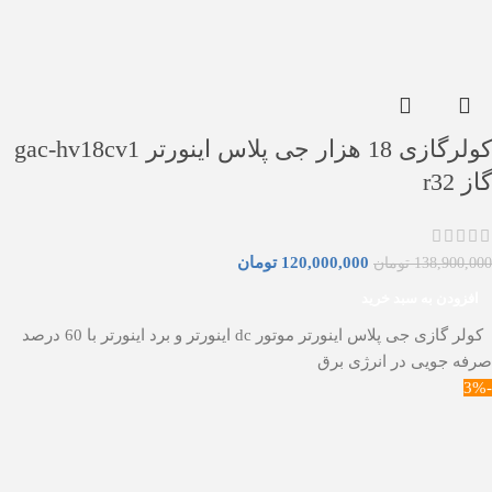
کولرگازی 18 هزار جی پلاس اینورتر gac-hv18cv1
گاز r32
120,000,000
تومان
138,900,000
تومان
افزودن به سبد خرید
کولر گازی جی پلاس اینورتر موتور dc اینورتر و برد اینورتر با 60 درصد
صرفه جویی در انرژی برق
-3%