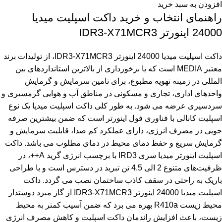
افزودن به سبد خرید
راهنمای انتخاب و خرید داکت اسپلیت میدیا
24000 اینورتر IDR3-X71MCR3
داکت اسپلیت میدیا 24000 اینورتر IDR3-X71MCR3، از تولیدات برند
معتبر MEDIA است که با برخورداری از بالاترین استانداردهای بین
المللی در زمینه تهویه مطبوع، برای تامین سرمایش و گرمایش
واحدهای اداری، تجاری و مسکونی در مناطق آب و هوایی گرمسیری و
سردسیری عرضه می شود. به طور کلی داکت اسپلیت میدیا یک نوع
اسپلیت کانالی با فناوری فول اینورتر است که ضمن بیشترین صرفه
جویی در مصرف انرژی، دارای عملکرد کم صدا، قابلیت سرمایش و
گرمایش سریع و حفظ دمای محیط در دمای مطلوب می باشد. داکت
اسپلیت اینورتر میدیا سری IRD3 با برچسب انرژی گرید A++، در
ظرفیت‌های متنوع 2 الی 4.5 تن تبرید در دسترس است و با طراحی
باریک به راحتی در سقف کاذب ساختمان نصب می گردد. داکت
اسپلیت میدیا 24000 اینورتر IDR3-X71MCR3 از گاز مبرد دوستدار
محیط زیست R410a بهره می برد که ضمن آسیب کمتر به محیط
زیست، باعث افزایش راندمان داکت اسپلیت و کاهش مصرف انرژی