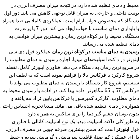
محیط و دمای تنظیم شده دارد، در نتیجه میزان مصرف انرزی در
یونیت داخلی و خارجی به میزان قابل توجهی کاهش می یابد. دور اول
دستگاه که مخصوص خواب آرام است، عملکردی کاملا بی صدا همراه
با پایداری دمای مناسب با خواب ایجاد می کند. دور 7 یا پرقدرت
دستگاه، محیط را در کوتاه ترین زمان و بیشترین میزان هوادهی به
دمای تنظیم شده می رساند.
رسیدن به دمای مناسب در کوتاه ترین زمان
عملکرد فول دی سی
اینورتر در داکت اسپلیت‌های میدیا، اجازه رسیدن به دمای مطلوب را
در سریع ترین زمان به دستگاه می دهد. فناوری اینورتر کامل، نقطه
شروع کارکرد با فرکانس بالا را فراهم نموده است که به لطف این
سیستم، شروع کار دستگاه تا رسیدن به دمای مطلوب می تواند با
فرکانس 57 یا 65 مگاهرتز ادامه پیدا کند. در ادامه با رسیدن محیط به
دمای مطلوب، کارکرد کمپرسور با فرکانس پایین تر ادامه یافته و
همواره در دمای تنظیم شده باقی می ماند. میدیا تجربه احساس راحتی
بدون نوسان چشم گیر دما را برای ساکنین به همراه دارد.
به طور کلی داکت اسپلیت میدیا یک نوع اسپلیت کانالی با فناوری
فول
اینورتر
است که ضمن بیشترین صرفه جویی در مصرف انرژی،
دارای عملکرد کم صدا، قابلیت سرمایش و گرمایش سریع و حفظ