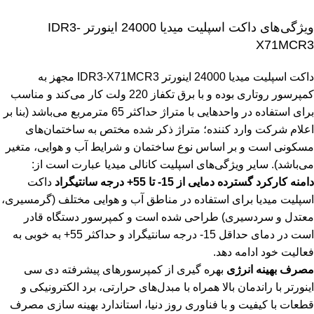
ویژگی‌های داکت اسپلیت میدیا 24000 اینورتر IDR3-
X71MCR3
داکت اسپلیت میدیا 24000 اینورتر IDR3-X71MCR3 مجهز به
کمپرسور روتاری بوده و با برق تکفاز 220 ولت کار می‌کند و مناسب
برای استفاده در واحدهایی با متراژ حداکثر 65 مترمربع می‌باشد (بنا بر
اعلام شرکت وارد کننده؛ متراژ ذکر شده مختص به ساختمان‌های
مسکونی است و بر اساس نوع ساختمان و شرایط آب و هوایی، متغیر
می‌باشد). سایر ویژگی‌های
اسپلیت کانالی
میدیا عبارت است از:
دامنه کارکرد گسترده دمایی از 15- تا 55+ درجه سانتیگراد
داکت
اسپلیت میدیا برای استفاده در مناطق آب و هوایی مختلف (گرمسیری،
معتدل و سردسیری) طراحی شده است و کمپرسور دستگاه قادر
است در دمای حداقل 15- درجه سانتیگراد و حداکثر 55+ به خوبی به
فعالیت خود ادامه دهد.
مصرف بهینه انرژی
بهره گیری از کمپرسورهای پیشرفته دی سی
اینورتر با راندمان بالا همراه با مبدل‌های حرارتی، برد الکترونیکی و
قطعات با کیفیت و با فناوری روز دنیا، استاندارد بهینه سازی مصرف