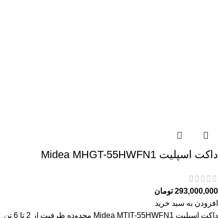
داکت اسپلیت Midea MHGT-55HWFN1
293,000,000
تومان
افزودن به سبد خرید
داکت اسپلیت Midea MTIT-55HWFN1 محدوده ظرفیت از 2 تا 6 تن