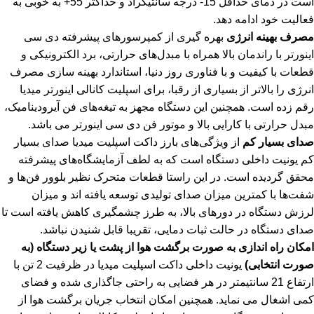
است در دمای حداقل 15- درجه سانتیگراد و حداکثر 55+ به خوبی به
فعالیت خود ادامه دهد.
مصرف بهینه انرژی
بهره گیری از کمپرسورهای پیشرفته دی سی
اینورتر با راندمان بالا همراه با مبدل‌های حرارتی، برد الکترونیکی و
قطعات با کیفیت و با فناوری روز دنیا، استاندارد بهینه سازی مصرف
انرژی را بالاتر از بسیاری از رقبا، برای اسپلیت کانالی اینورتر میدیا
رقم زده است. همچنین این دستگاه مجهز به تیغه‌های فن آیرودینامیک،
مبدل حرارتی با کارایی بالا و موتور فن دی سی اینورتر می باشد.
صدای بسیار کم
از ویژگی‌های بارز داکت اسپلیت میدیا صدای بسیار
کم یونیت داخلی دستگاه است که به لطف آزمایشگاه‌های پیشرفته
محقق گردیده است. در این راستا قطعات متحرک نظیر بلوور فن‌ها و
شفت‌ها با کمترین میزان صدای تولیدی توسعه یافته اند و میزان
لرزش دستگاه در دورهای بالا، به طرز چشمگیری کاهش یافته است تا
صدای دستگاه در حالت ثبات دمایی، تقریبا قابل شنیدن نباشد.
امکان راه اندازی به صورت برگشت هوا از پشت یا زیر دستگاه (به
صورت انتخابی)
یونیت داخلی داکت اسپلیت میدیا در ظرفیت 2 تن با
ارتفاع 21 سانتیمتر در هر فضایی به راحتی جاگذاری شده و فضای
کمی اشغال می نماید. همچنین امکان انتخاب جریان برگشت هوا از