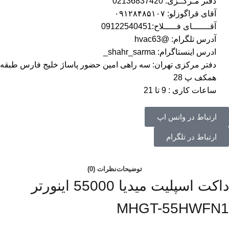
دفتر مـرکــزی: 02136837420
آقای قراگوزلو: ۰۹۱۲۸۴۸۵۱۰۷
آقـــــــای فـــــلاح:09122540451
آدرس تلگرام: @hvac63
ادرس اینستاگرام: shahr_sarma_
دفتر مرکزی تهران: سه راهی امین حضور پاساژ خلیج فارس طبقه
همکف پ 28
ساعات کاری : 9 تا 21
ارتباط در واتس اپ
ارتباط در تلگرام
توضیحات
نظرات (0)
داکت اسپلیت میدیا 55000 اینورتر
MHGT-55HWFN1