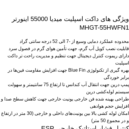
ویژگی های داکت اسپلیت میدیا 55000 اینورتر
MHGT-55HWFN1
محدوده عملکرد دمایی وسیع از -7 الی 52 درجه سانتی گراد
قابلیت نصب کویل آب گرم، جهت تأمین هوای گرم در فصول سرد
دارای ریموت کنترل دیجیتال جهت تنظیم و مدیریت راحت تر داکت
اسپلیت
بهره‌ گیری از تکنولوژی Blue Fin جهت افزایش مقاومت فین‌ها در
برابر خوردگی
پمپ درین جهت انتقال آب کندانس تا ارتفاع 75 سانتیمتر و سهولت
سیستم لوله‌کشی درین
طراحی بهینه شده فن خارجی یونیت خارجی جهت کاهش سطح صدا و
افزایش حجم هوادهی
امکان لوله‌ کشی بالا بین یونیت‌های داخلی و خارجی (30 متر در ارتفاع
و در مجموع 50 متر)
کنترل فشار استاتیک خارجی ESP