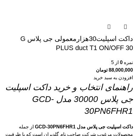
داکت اسپلیت30هزارمعمولی جی پلاس G
PLUS duct T1 ON/OFF 30
نمره
0
از 5
88,000,000
تومان
افزودن به سبد خرید
راهنمای انتخاب و خرید داکت اسپلیت
جی پلاس 30000 مدل GCD-
30PN6FHR1
داکت اسپلیت جی پلاس مدل GCD-30PN6FHR1
از جمله
محصولات مرغوب شرکت صاحب نام گلدیران است که با ظرفیت