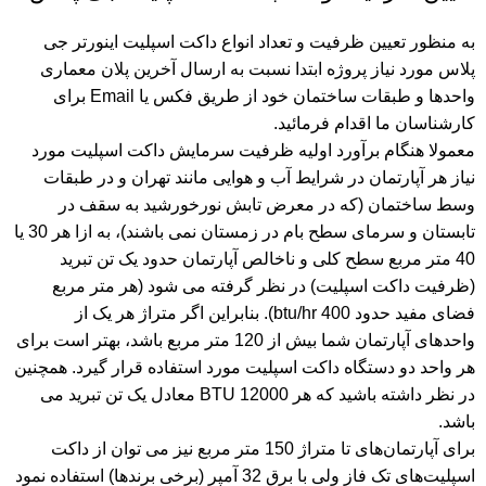
به منظور تعیین ظرفیت و تعداد انواع داکت اسپلیت اینورتر جی
پلاس مورد نیاز پروژه ابتدا نسبت به ارسال آخرین پلان معماری
واحدها و طبقات ساختمان خود از طریق فکس یا Email برای
کارشناسان ما اقدام فرمائید.
معمولا هنگام برآورد اولیه ظرفیت سرمایش داکت اسپلیت مورد
نیاز هر آپارتمان در شرایط آب و هوایی مانند تهران و در طبقات
وسط ساختمان (که در معرض تابش نورخورشید به سقف در
تابستان و سرمای سطح بام در زمستان نمی باشند)، به ازا هر 30 یا
40 متر مربع سطح کلی و ناخالص آپارتمان حدود یک تن تبرید
(ظرفیت داکت اسپلیت) در نظر گرفته می شود (هر متر مربع
فضای مفید حدود 400 btu/hr). بنابراین اگر متراژ هر یک از
واحدهای آپارتمان شما بیش از 120 متر مربع باشد، بهتر است برای
هر واحد دو دستگاه داکت اسپلیت مورد استفاده قرار گیرد. همچنین
در نظر داشته باشید که هر BTU 12000 معادل یک تن تبرید می
باشد.
برای آپارتمان‌های تا متراژ 150 متر مربع نیز می توان از داکت
اسپلیت‌های تک فاز ولی با برق 32 آمپر (برخی برندها) استفاده نمود