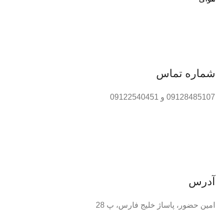
شماره تماس
09128485107 و 09122540451
آدرس
امین حضور، پاساژ خلیج فارس، پ 28