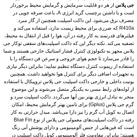
جی پلاس
از هر دو قابلیت سرمایش و گرمایش محیط برخوردار
است و با داشتن برچسب گرید انرژی A، باعث صرفه جویی در
مصرف برق می‌شود. این داکت اسپلیت همچنین از گاز مبرد
R410a که ضرری برای محیط زیست ندارد، استفاده می‌کند و
فیلترهای قدرتمند به کار رفته در آن، هوا را قبل از انتقال به محیط،
تصفیه می‌کند. نکته دیگر این که داکت اسپلیت‌های سقفی توکار جی
پلاس مجهز به تکنولوژی کنترل فشار استاتیک خارجی هستند و شما
را قادر می‌سازد تا حجم هوای خروجی و سرعن فن دستگاه را با
استفاده از ریموت کنترل دستگاه تنظیم نمایید؛ بنابراین دیگر نیازی
به تجهیزات اضافی دیگر برای کنترل هوا نخواهید داشت. همچنین
یونیت داخلی و خارجی داکت اسپلیت جی پلاس تروپیکال با استفاده
از لوله‌های رابط مسی به یکدیگر متصل می‌شوند و این موضوع
منجر به تبادل انرژی بهتر بین آنها می‌گردد. داکت اسپلیت سرد و
گرم جی پلاس (Gplus) برای تامین بهتر گرمایش محیط، امکان
اتصال به کویل آب گرم را نیز دارا می‌باشد. مبدل حرارتی به کار
رفته در داکت اسپلیت‌های معمولی جی پلاس از نوع Blue Fin
است که فین‌هایی از جنس آلومینیومی و دارای پوشش آبی رنگ
هستند؛ بنابراین مقاومت فلز آلومینیومی کویل داکت اسپلیت در