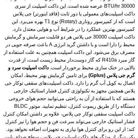
30000 BTU/hr عرضه شده است. این داکت اسپلیت از سری
داکت اسپلیت‌های معمولی یا دور ثابت (فاقد اینورتر) جی پلاس
است که از کمپرسور روتاری (Rotary) نوع T1 بهره می‌برد. این
کمپرسور بهترین عملکرد را در شرایط آب و هوایی معتدل دارد.
داکت اسپلیت 30000 جی پلاس هر دو قابلیت سرمایش و گرمایش
محیط را دارا است و با داشتن گرید انرژی A باعث صرفه جویی در
مصرف برق می‌شود. این داکت اسپلیت همچنین به علت استفاده از
گاز مبرد R410a که گاز دوست‌دار محیط زیست است، از قدرت
بالایی در خنک سازی محیط برخوردار است.
داکت اسپلیت سرد و
گرم جی پلاس (Gplus)
برای تامین گرمایش بهتر محیط، امکان
اتصال به کویل آب گرم را دارد. داکت اسپلیت‌های سقفی توکار جی
پلاس همچنین مجهز به تکنولوژی کنترل فشار استاتیک خارجی
هستند که با استفاده از آن به راحتی می‌توانید حجم هوای خروجی
دستگاه را از طریق ریموت کنترل، تنظیم نمایید. موتور BLDC
داکت اسپلیت سقفی توکار جی پلاس، علاوه بر داشتن امکان کنترل
فشار استاتیک خارجی می‌تواند سرعت فن و حجم هوا را نیز کنترل
کند؛ از این رو برای کنترل هوا نیازی به تجهیزات اضافه نخواهد بود.
یکی دیگر از ویژگی‌های داکت اسپلیت جی پلاس، سطح صدای پایین