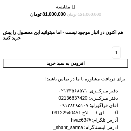
مقايسه
81,000,000
تومان
121,000,000
تومان
هم اکنون در انبار موجود نیست - اما میتوانید این محصول را پیش
خرید کنید
افزودن به سبد خرید
برای دریافت مشاوره با ما در تماس باشید!
دفتر مـرکــزی: ۰۲۱۳۳۵۶۸۵۷۱
دفتر مـرکــزی: 02136837420
آقای قراگوزلو: ۰۹۱۲۸۴۸۵۱۰۷
آقـــــــای فـــــلاح:09122540451
آدرس تلگرام: @hvac63
ادرس اینستاگرام: shahr_sarma_