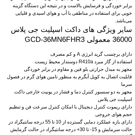
برابر خوردگی و فرسایش بالاست و در نتیجه این دستگاه گزینه
خوبی برای استفاده در مناطقی با آب و هوای اسیدی و قلیایی
می‌باشد.
سایر ویژگی های داکت اسپلیت جی پلاس
36000 معمولی GCD-36MN6FHR3
دارای برچسب گرید انرژی A و کم مصرف
استفاده از گاز مبرد R410a دوستدار محیط زیست
مجهز به مبدل حرارتی بلو فین و مقاوم در برابر خوردگی
قابلیت اتصال به کویل آبگرم به منظور تامین هوای گرم در فصول
سرما
مجهز به دو سنسور کنترل دما و فشار در یونیت خارجی داکت
اسپلیت جی پلاس
دارای ریموت کنترل دیجیتال با امکان کنترل سرعت فن و تنظیم
حجم هوای خروجی
دارای بازه عملکرد دمایی گسترده از 10 تا 55 درجه سانتیگراد در
حالت سرمایش و 15- تا 30+ درجه سانتیگراد در حالت گرمایش