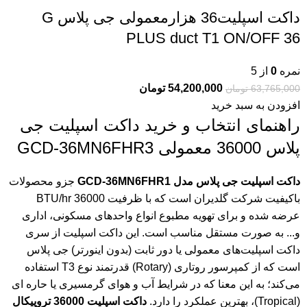
داکت اسپلیت36 هزارمعمولی جی پلاس G
PLUS duct T1 ON/OFF 36
نمره
0
از 5
54,200,000
تومان
63,765,000
تومان
افزودن به سبد خرید
راهنمای انتخاب و خرید داکت اسپلیت جی
پلاس 36000 معمولی GCD-36MN6FHR3
داکت اسپلیت جی پلاس مدل GCD-36MN6FHR1
جزو محصولات
باکیفیت شرکت گلدیران است که با ظرفیت 36000 BTU/hr
عرضه شده و برای تهویه مطبوع انواع واحدهای مسکونی، اداری
و... به صورت مستقل مناسب است. این داکت اسپلیت از سری
داکت اسپلیت‌های معمولی یا دور ثابت (بدون اینورتر) جی پلاس
است که از کمپرسور روتاری (Rotary) قدرتمند نوع T3 استفاده
می‌کند؛ به این معنا که در شرایط آب و هوای گرمسیری یا حاره ای
(Tropical)، بهترین عملکرد را دارد.
داکت اسپلیت 36000 تروپیکال