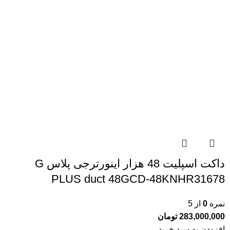
داکت اسپلیت 48 هزار اینورترجی پلاس G
PLUS duct 48GCD-48KNHR31678
نمره
0
از 5
283,000,000
تومان
افزودن به سبد خرید