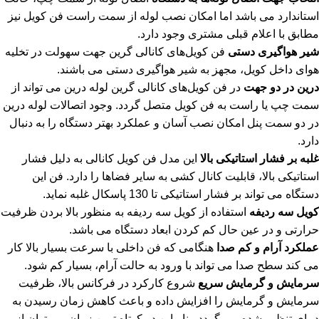
استاندارد می باشد اما امکان نصب لوله از سمت راست فن کویل نیز
مطابق با اعلام قبلی مشتری وجود دارد.
شیر هواگیری دستی
فن کویل‌های کانالی گرین جهت سهولت در تخلیه
هوای داخل کویل، مجهز به شیر هواگیری دستی می باشند.
درین در دو جهت
در فن کویل‌های کانالی گرین لوله درین می تواند از
سمت چپ یا راست به فن کویل متصل گردد. وجود اتصالات لوله درین
در دو سمت پنل امکان نصب آسان و عملکرد بهتر دستگاه را به دنبال
دارد.
غلبه بر فشار استاتیکی بالا
این مدل فن کویل کانالی به دلیل فشار
استاتیکی بالا، قابلیت کانال کشی به سایر فضاها را دارد. فن این
دستگاه می تواند بر فشار استاتیکی تا 130 پاسکال غلبه نماید.
کویل سه ردیفه
استفاده از کویل سه ردیفه به منظور بالا بردن ظرفیت
حرارتی و در عین حال کم کردن ابعاد دستگاه می باشد.
عملکرد آرام و کم صدا
هنگامی که فن داخلی با سرعت بسیار بالا کار
می کند سطح صدا می تواند با ورود به حالت آرام، بسیار کم شود.
سرمایش و گرمایش سریع
شروع کارکرد در فرکانس بالا، ظرفیت
سرمایش و گرمایش را افزایش داده و باعث کاهش زمان رسیدن به
دمای تنظیم شده می گردد. بنابراین در کوتاه ترین زمان می توان از