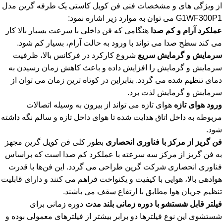
از ویژگی های و مشخصات فنی فن کویل کاستی یک طرفه گرین مدل
G1WF300P1 می توان به موارد زیر اشاره نمود:
عملکرد آرام و کم صدا
هنگامی که فن داخلی با سرعت بسیار بالا کار
می کند سطح صدا می تواند با ورود به حالت آرام، بسیار کم شود.
سرمایش و گرمایش سریع
شروع کارکرد در فرکانس بالا، ظرفیت
سرمایش و گرمایش را افزایش داده و باعث کاهش زمان رسیدن به
دمای تنظیم شده می گردد. بنابراین در کوتاه ترین زمان می توان از
سرمایش و گرمایش لذت برد.
ورود هوای تازه
هوای تازه می تواند از بیرون به وسیله اتصالات
مربوطه به داخل اتاق هدایت شده تا هوای داخل تازه و سالم نگه داشته
شود.
فن گریز از مرکز با فناوری انحصاری
بطور کلی فن کویل گرین مجهز
به فن گریز از مرکز سه سرعته با عملکرد کم صدا است که براساس
فناوری انحصاری شرکت گرین طراحی می گردد. این فن‌ها با قدرت
هوادهی بالا، هوایی با کیفیت و یکنواخت فراهم می کنند و دارای قابلیت
تنظیم جریان هوا مطابق با ارتفاع سقف می باشند.
فیلتر قابل شستشو با دوره زمانی بلند مدت
دوره زمانی برای
شستشوی این نوع فیلترها دو برابر بیشتر از فیلترهای معمولی بوده و