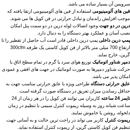
سرویس آن بسیار ساده می باشد.
فین های آلومینیومی
استفاده از فین های آلومینیومی ارتقا یافته که
موجب افزایش راندمان و تبادل حرارتی در فن کویل ها می شوند.
درین در دو جهت
وجود اتصالات لوله درین در دو سمت پنل امکان
نصب آسان و عملکرد بهتر دستگاه را به دنبال دارد.
پمپ درین داخلی
پمپ درین داخلی قادر است آب حاصل از تقطیر را تا
ارتفاع 700 میلی متر بالاتر از فن کویل کاستی یک طرفه 300cfm
گرین، خارج نماید.
دمپر شناور اتوماتیک
توزیع هوای سرد یا گرم در تمام سطح اتاق با
حرکت شناور دمپرها به صورت اتوماتیک در جهت های افقی و عمودی
امکان پذیر می باشد.
عایق حرارتی دستگاه
طراحی ویژه با عایق حرارتی مناسب جهت به
حداقل رساندن میزان تعریق در دستگاه صورت گرفته است.
تایمر 24 ساعته
کاربران می توانند فن کویل را در هر زمان از 24
ساعت شبانه روز به وسیله ریموت کنترل سیمی با تنظیم در زمان
دلخواه، روشن یا خاموش نمایند.
ریموت کنترل
کاربر می تواند در راحت ترین حالت و به آسانی جهت
تنظیم فن کویل کاستی گرین، از ریموت کنترل استفاده نماید.