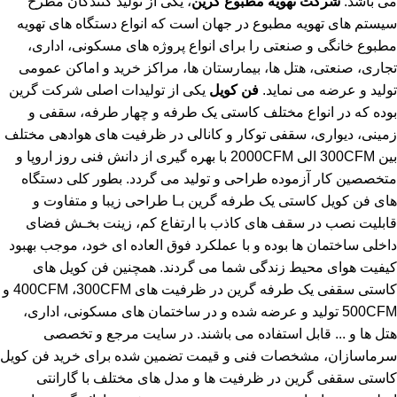
می باشد.
شرکت تهویه مطبوع گرین
، یکی از تولید کنندگان مطرح
سیستم های تهویه مطبوع در جهان است که انواع دستگاه های تهویه
مطبوع خانگی و صنعتی را برای انواع پروژه های مسکونی، اداری،
تجاری، صنعتی، هتل ها، بیمارستان ها، مراکز خرید و اماکن عمومی
تولید و عرضه می نماید.
فن کویل
یکی از تولیدات اصلی شرکت گرین
بوده که در انواع مختلف کاستی یک طرفه و چهار طرفه، سقفی و
زمینی، دیواری، سقفی توکار و کانالی در ظرفیت های هوادهی مختلف
بین 300CFM الی 2000CFM با بهره گیری از دانش فنی روز اروپا و
متخصصین کار آزموده طراحی و تولید می گردد. بطور کلی دستگاه
های فن کویل کاستی یک طرفه گرین بـا طراحی زیبا و متفاوت و
قابلیت نصب در سقف های کاذب با ارتفاع کم، زینت بخـش فضای
داخلی ساختمان ها بوده و با عملکرد فوق العاده ای خود، موجب بهبود
کیفیت هوای محیط زندگی شما می گردند. همچنین فن کویل های
کاستی سقفی یک طرفه گرین در ظرفیت های 400CFM ،300CFM و
500CFM تولید و عرضه شده و در ساختمان های مسکونی، اداری،
هتل ها و ... قابل استفاده می باشند. در سایت مرجع و تخصصی
سرماسازان، مشخصات فنی و قیمت تضمین شده برای خرید فن کویل
کاستی سقفی گرین در ظرفیت ها و مدل های مختلف با گارانتی