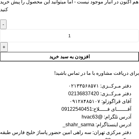
هم اکنون در انبار موجود نیست - اما میتوانید این محصول را پیش خرید
کنید
افزودن به سبد خرید
برای دریافت مشاوره با ما در تماس باشید!
دفتر مـرکــزی: ۰۲۱۳۳۵۶۸۵۷۱
دفتر مـرکــزی: 02136837420
آقای قراگوزلو: ۰۹۱۲۸۴۸۵۱۰۷
آقـــــــای فـــــلاح:09122540451
آدرس تلگرام: @hvac63
ادرس اینستاگرام: shahr_sarma_
دفتر مرکزی تهران: سه راهی امین حضور پاساژ خلیج فارس طبقه