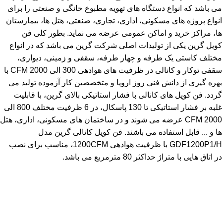
می باشد که انواع دستگاه های تهویه مطبوع خانگی و صنعتی را برای
انواع پروژه های مسکونی، اداری، تجاری، صنعتی، هتل ها، بیمارستان
ها، مراکز خرید و اماکن عمومی عرضه می نماید. بطور کلی فن
کویل گرین یکی از تولیدات اصلی شرکت گرین می باشد که در انواع
مختلف کاستی یک طرفه و چهار طرفه، سقفی و زمینی، دیواری،
سقفی توکار و کانالی در ظرفیت های هوادهی 300 الی 2000 CFM با
بهره گیری از دانش فنی روز اروپا و متخصصین کار آزموده تولید می
گردد. فن کویل های کانالی با فشار استاتیکی بالای گرین، با قابلیت
غلبه بر فشار استاتیکی تا 130 پاسکال، در 6 ظرفیت مختلف 800 الی
2000 CFM عرضه می شوند و در ساختمان های مسکونی، اداری، هتل
ها و ... قابل استفاده می باشند. فن کویل کانالی گرین مدل
GDF1200P1/H با ظرفیت هوادهی 1200CFM، مناسب برای نصب
در اتاق هایی با متراژ حداکثر 80 مترمربع می باشد.