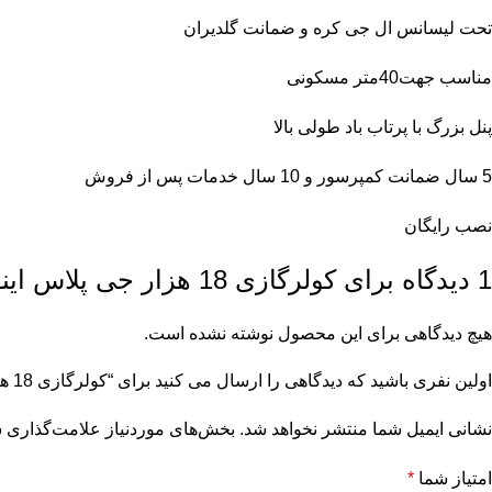
تحت لیسانس ال جی کره و ضمانت گلدیران
مناسب جهت40متر مسکونی
پنل بزرگ با پرتاب باد طولی بالا
5 سال ضمانت کمپرسور و 10 سال خدمات پس از فروش
نصب رایگان
1 دیدگاه برای
کولرگازی 18 هزار جی پلاس اینورتر gac-hv18cv1 گاز r32
هیچ دیدگاهی برای این محصول نوشته نشده است.
اولین نفری باشید که دیدگاهی را ارسال می کنید برای “کولرگازی 18 هزار جی پلاس اینورتر gac-hv18cv1 گاز r32”
نشانی ایمیل شما منتشر نخواهد شد.
بخش‌های موردنیاز علامت‌گذاری ش
امتیاز شما
*