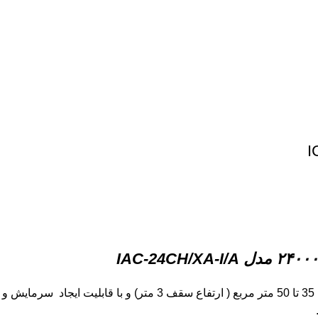
مدل IAC-24CH/XA-I/A
کولر گازی ایران رادیاتور با ظرفیت 24000 BTU مناسب برای فضای 35 