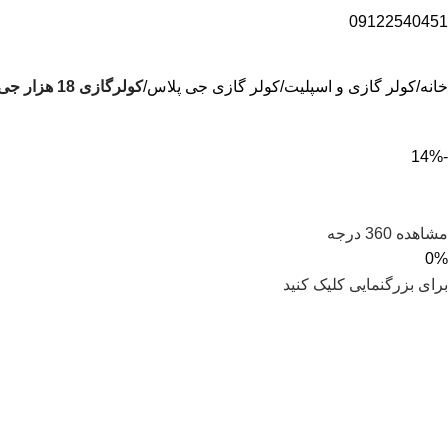
09122540451
خانه
کولر گازی و اسپلیت
کولر گازی جی پلاس
کولرگازی 18 هزار جی پلاس اینورتر gac-hv18cv1 گاز r32
-14%
مشاهده 360 درجه
0%
برای بزرگنمایی کلیک کنید