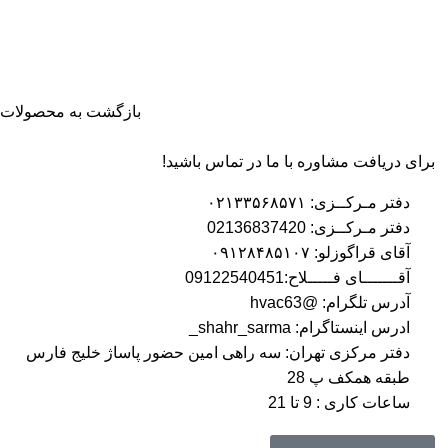
بازگشت به محصولات
برای دریافت مشاوره با ما در تماس باشید!
دفتر مـرکــزی: ۰۲۱۳۳۵۶۸۵۷۱
دفتر مـرکــزی: 02136837420
آقای قراگوزلو: ۰۹۱۲۸۴۸۵۱۰۷
آقـــــــای فـــــلاح:09122540451
آدرس تلگرام: @hvac63
ادرس اینستاگرام: shahr_sarma_
دفتر مرکزی تهران: سه راهی امین حضور پاساژ خلیج فارس
طبقه همکف پ 28
ساعات کاری : 9 تا 21