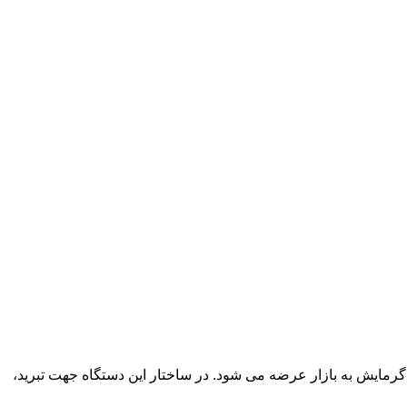
تا 50 متر مربع ( ارتفاع سقف 3 متر) و با قابلیت ایجاد سرمایش و گرمایش به بازار عرضه می شود. در ساختار این دستگاه جهت تبرید،