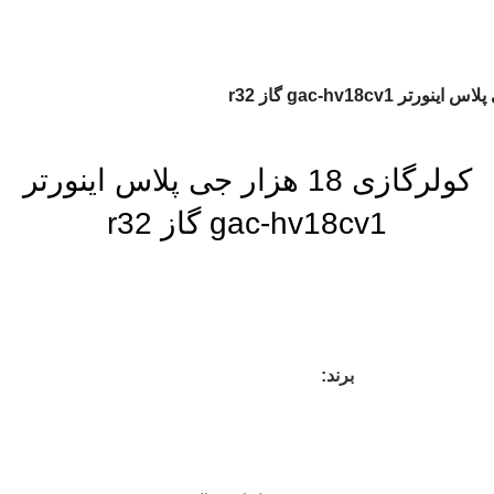
کولرگازی 18 هزار جی پلاس اینورتر
gac-hv18cv1 گاز r32
برند: