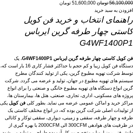
56,100,000
تومان
51,600,000
تومان
افزودن به سبد خرید
راهنمای انتخاب و خرید فن کویل
کاستی چهار طرفه گرین ایرباس
G4WF1400P1
فن کویل کاستی چهار طرفه گرین ایرباس G4WF1400P1
، یک
دستگاه فن کویل زیبا و کم حجم با حداکثر فشار کاری 16 بار است که،
توسط شرکت تهویه مطبوع گرین، یکی از تولید کنندگان مطرح
سیستم های تهویه مطبوع در جهان، تولید و عرضه می گردد. شرکت
گرین انواع دستگاه های تهویه مطبوع خانگی و صنعتی را برای انواع
پروژه های مسکونی، اداری، تجاری، صنعتی، هتل ها، بیمارستان ها،
مراکز خرید و اماکن عمومی عرضه می نماید. بطور کلی
فن کویل
یکی
از تولیدات اصلی شرکت گرین بوده که، در انواع مختلف کاستی یک
طرفه و چهار طرفه، سقفی و زمینی، دیواری، سقفی توکار و کانالی
در ظرفیت های هوادهی 300CFM الی 2000CFM با بهره گیری از
دانش فنی روز اروپا و متخصصین کار آزموده طراحی و تولید می شود.