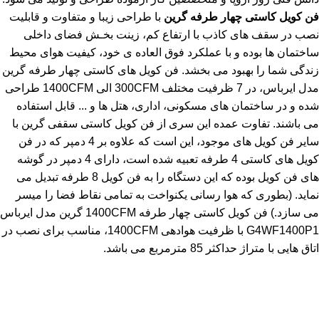
فن کویل کاستی چهار طرفه گرین
با طراحی زیبا و متفاوت و قابلیت
نصب در سقف های کاذب با ارتفاع کم، زینت بخـش فضای داخلی
ساختمان ها بوده و با عملکرد فوق العاده ی خود، کیفیت هوای محیط
زندگی شما را بهبود می بخشد. فن کویل های کاستی چهار طرفه گرین
مدل ایرباس، در 7 ظرفیت مختلف 300CFM الی 1400CFM طراحی
شده و در ساختمان های مسکونی، اداری، هتل ها و ... قابل استفاده
می باشند. تفاوت عمده این سری از فن کویل کاستی سقفی گرین با
سایر فن کویل های موجود، این است که علاوه بر 4 دمپر که در فن
کویل های کاستی 4 طرفه تعبیه شده است، دارای 4 دمپر در گوشه
های فن کویل بوده که این دستگاه را به فن کویل 8 طرفه تبدیل می
نماید. (بطوری که هوا رسانی یکنواخت به تمامی نقاط فضا را میسر
می سازد.) فن کویل کاستی چهار طرفه 1400CFM گرین مدل ایرباس
G4WF1400P1 با ظرفیت هوادهی 1400CFM، مناسب برای نصب در
اتاق هایی با متراژ حداکثر 85 مترمربع می باشد.