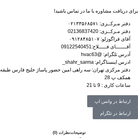
برای دریافت مشاوره با ما در تماس باشید!
دفتر مـرکــزی: ۰۲۱۳۳۵۶۸۵۷۱
دفتر مـرکــزی: 02136837420
آقای قراگوزلو: ۰۹۱۲۸۴۸۵۱۰۷
آقـــــــای فـــــلاح:09122540451
آدرس تلگرام: @hvac63
ادرس اینستاگرام: shahr_sarma_
دفتر مرکزی تهران: سه راهی امین حضور پاساژ خلیج فارس طبقه
همکف پ 28
ساعات کاری : 9 تا 21
ارتباط در واتس اپ
ارتباط در تلگرام
توضیحات
نظرات (0)