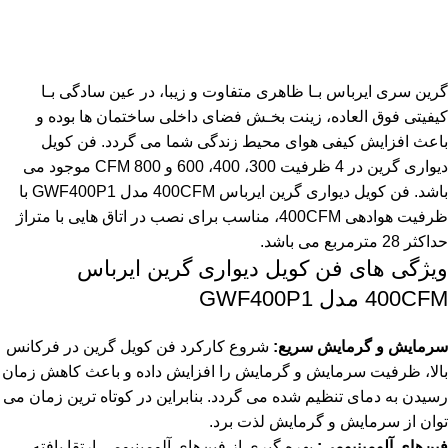
گرین سری ایرباس بـا ظاهری متفاوت و زیبا، در عین سادگی بـا
کیفیتی فوق العاده، زینت بخـش فضای داخلی ساختمان ها بوده و
باعث افزایش کیفی هوای محیط زندگی شما می گردد. فن کویل
دیواری گرین در 4 ظرفیت 300، 400، 600 و 800 CFM موجود می
باشد. فن کویل دیواری گرین ایرباس 400CFM مدل GWF400P1 با
ظرفیت هوادهی 400CFM، مناسب برای نصب در اتاق هایی با متراژ
حداکثر 28 مترمربع می باشد.
ویژگی های فن کویل دیواری گرین ایرباس
400CFM مدل GWF400P1
سرمایش و گرمایش سریع:
شروع کارکرد فن کویل گرین در فرکانس
بالا، ظرفیت سرمایش و گرمایش را افزایش داده و باعث کاهش زمان
رسیدن به دمای تنظیم شده می گردد. بنابراین در کوتاه ترین زمان می
توان از سرمایش و گرمایش لذت برد.
فین‌های آلومینیومی:
بهره گیری از فین‌های آلومینیومی ارتقا یافته