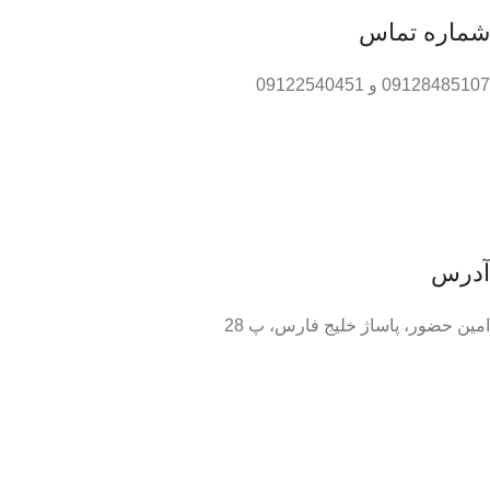
شماره تماس
09128485107 و 09122540451
آدرس
امین حضور، پاساژ خلیج فارس، پ 28