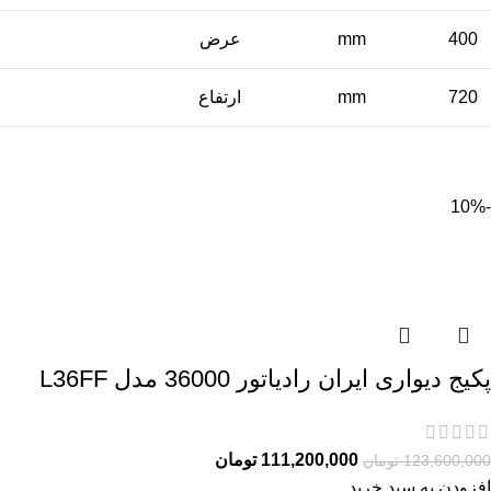
400
mm
عرض
720
mm
ارتفاع
-10%
پکیج دیواری ایران رادیاتور 36000 مدل L36FF
111,200,000
تومان
123,600,000
تومان
افزودن به سبد خرید