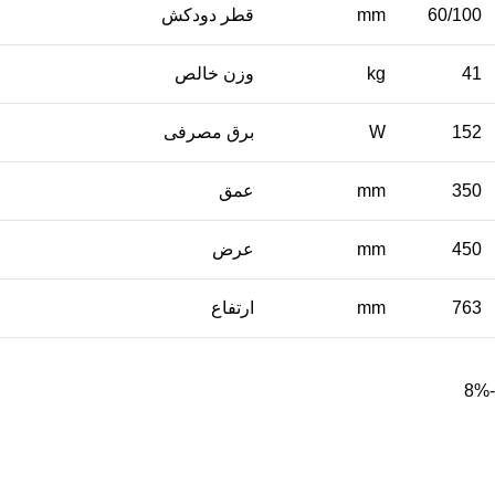
60/100
mm
قطر دودکش
41
kg
وزن خالص
152
W
برق مصرفی
350
mm
عمق
450
mm
عرض
763
mm
ارتفاع
-8%