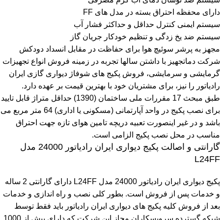
دارای محفظه احتراق بسته در مدل های FF
سیستم ایمنی کنترل حداقل و حداکثر فشار آب
سیستم ضد یخ زدگی و تنظیم خودکار جریان گاز
مجهز به پرشر سوئیچ هوا برای حفاظت در مقابل انسداد دودکش
شرکت دماتجهیز با داشتن سالها تجربه در زمینه فروش انواع تجهیزات
گرمایشی و سرمایشی، فروش پکیج های شوفاژ دیواری گازی ایران
رادیاتور را نیز، برای مشتریان خود با بهترین قیمت بر عهده دارد.
طبق مبحث 17 مقررات ملی ساختمان (1390) حداقل متراژ قابل تایید
برای نصب پکیج در واحد آپارتمانی (مسکونی یا اداری) 64 متر مربع می
باشد و در غیر اینصورت تعبیه دریچه تامین هوای تازه جهت احتراق
مناسب در محل نصب پکیج الزامی است.
گارانتی و اصالت پکیج دیواری ایران رادیاتور 24000 مدل
L24FF
پکیج دیواری ایران رادیاتور 24000 مدل L24FF دارای گارانتی 2 ساله
و خدمات پس از فروش است. بطور کلی نصب و راه اندازی و خدمات
بعد از فروش کلیه پکیج های دیواری ایران رادیاتور باید فقط توسط
شبکه گسترده سرویسکاران مجاز این شرکت که دارای بیش از 1000