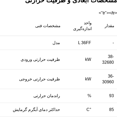
مشخصات ابعادی و ظرفیت حرارتی
<tr"></tr">
واحد
مقدار
مشخصات فنی
اندازه‌گیری
-
L 36FF
مدل
38-
kW
ظرفیت حرارتی ورودی
32680
36-
kW
ظرفیت حرارتی خروجی
30960
93
%
راندمان حرارتی
85
°C
حداکثر دمای آبگرم گرمایش