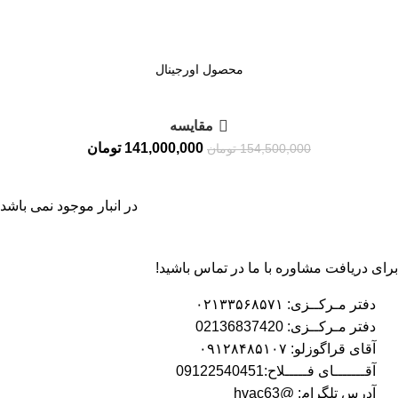
محصول اورجینال
مقايسه
141,000,000
تومان
154,500,000
تومان
در انبار موجود نمی باشد
برای دریافت مشاوره با ما در تماس باشید!
دفتر مـرکــزی: ۰۲۱۳۳۵۶۸۵۷۱
دفتر مـرکــزی: 02136837420
آقای قراگوزلو: ۰۹۱۲۸۴۸۵۱۰۷
آقـــــــای فـــــلاح:09122540451
آدرس تلگرام: @hvac63