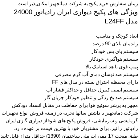
زمان سفارش خرید پکیج به شرکت دماتجهیز امکان‌پذیر است.
ویژگی های پکیج دیواری ایران رادیاتور 24000
مدل L24FF
ابعاد کوچک و مناسب
راندمان بالای 90 درصد
سیستم بای پس خودکار
سیستم هواگیری خودکار
پمپ قوی با هد استاتیک بالا
سیستم ضد نوسان دمای آب گرم مصرفی
دارای محفظه احتراق بسته در مدل های FF
سیستم ایمنی کنترل حداقل و حداکثر فشار آب
سیستم ضد یخ زدگی و تنظیم خودکار جریان گاز
مجهز به پرشر سوئیچ هوا برای حفاظت در مقابل انسداد دودکش
شرکت دماتجهیز با داشتن سالها تجربه در زمینه فروش انواع تجهیزات
گرمایشی و سرمایشی، فروش پکیج های شوفاژ دیواری گازی ایران
رادیاتور را نیز، برای مشتریان خود با بهترین قیمت بر عهده دارد.
طبق مبحث 17 مقررات ملی ساختمان (1390) حداقل متراژ قابل تایید