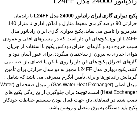
رادیاتور 24000 مدل L24FF
پکیج دیواری گازی ایران رادیاتور 24000 مدل L24FF
با راندمان
حرارتی 90 درصد گرمای محیط منازل و اماکن اداری تا متراژ 140
مترمربع را تامین می نماید. پکیج دیواری گازی ایران رادیاتور مدل
L24FF از نوع پکیج‌های فن دار است که در مسیرهای افقی و عمودی
سبب خروج دود و گازهای احتراق دودکش پکیج با استفاده از جریان
هوای اجباری به بیرون از ساختمان میگردد. برای عبور آسان دود و
گازهای احتراق پکیج های فن دار را روی بالکن یا فضای باز نصب می
کنند. پکیج دیواری مدل L24FF مجهز به دو مبدل حرارتی برای تأمین
گرمایش رادیاتورها و برای تأمین آبگرم مصرفی می باشد که شامل :
مبدل اصلی (Gas Water Heat Exchanger) و مبدل صفحه ای (Water
Heat Exchanger) است.
توجه:
برای جلوگیری از یخ زدگی پکیج های
نصب شده در فضاهای باز، جهت فعال بودن سیستم حفاظت خودکار
پکیج باید دستگاه به برق متصل و روشن باشد.